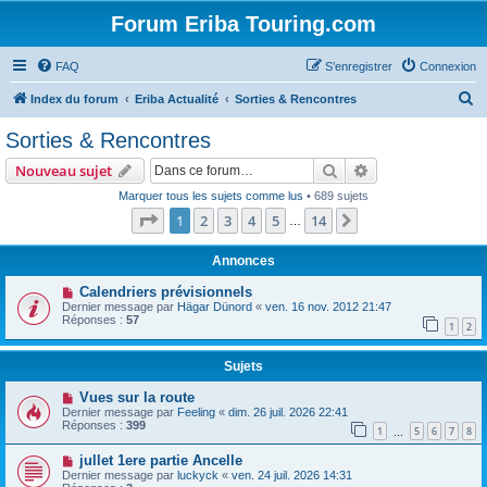
Forum Eriba Touring.com
FAQ
S’enregistrer
Connexion
R
Index du forum
Eriba Actualité
Sorties & Rencontres
e
Sorties & Rencontres
c
Rechercher
Recherche avanc
Nouveau sujet
h
Marquer tous les sujets comme lus
• 689 sujets
e
Page
1
sur
14
1
2
3
4
5
14
Suivante
…
r
c
Annonces
h
Calendriers prévisionnels
Dernier message par
Hägar Dünord
«
ven. 16 nov. 2012 21:47
e
Réponses :
57
1
2
r
Sujets
Vues sur la route
Dernier message par
Feeling
«
dim. 26 juil. 2026 22:41
Réponses :
399
1
5
6
7
8
…
jullet 1ere partie Ancelle
Dernier message par
luckyck
«
ven. 24 juil. 2026 14:31