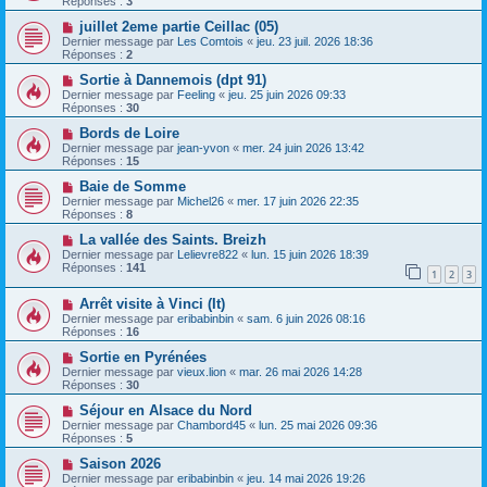
Réponses :
3
juillet 2eme partie Ceillac (05)
Dernier message par
Les Comtois
«
jeu. 23 juil. 2026 18:36
Réponses :
2
Sortie à Dannemois (dpt 91)
Dernier message par
Feeling
«
jeu. 25 juin 2026 09:33
Réponses :
30
Bords de Loire
Dernier message par
jean-yvon
«
mer. 24 juin 2026 13:42
Réponses :
15
Baie de Somme
Dernier message par
Michel26
«
mer. 17 juin 2026 22:35
Réponses :
8
La vallée des Saints. Breizh
Dernier message par
Lelievre822
«
lun. 15 juin 2026 18:39
Réponses :
141
1
2
3
Arrêt visite à Vinci (It)
Dernier message par
eribabinbin
«
sam. 6 juin 2026 08:16
Réponses :
16
Sortie en Pyrénées
Dernier message par
vieux.lion
«
mar. 26 mai 2026 14:28
Réponses :
30
Séjour en Alsace du Nord
Dernier message par
Chambord45
«
lun. 25 mai 2026 09:36
Réponses :
5
Saison 2026
Dernier message par
eribabinbin
«
jeu. 14 mai 2026 19:26