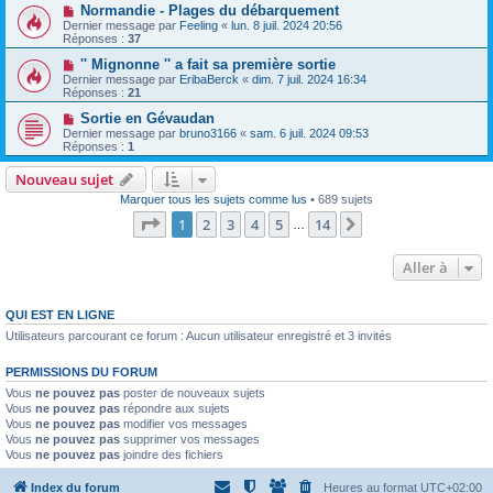
Normandie - Plages du débarquement
Dernier message par
Feeling
«
lun. 8 juil. 2024 20:56
Réponses :
37
'' Mignonne '' a fait sa première sortie
Dernier message par
EribaBerck
«
dim. 7 juil. 2024 16:34
Réponses :
21
Sortie en Gévaudan
Dernier message par
bruno3166
«
sam. 6 juil. 2024 09:53
Réponses :
1
Nouveau sujet
Marquer tous les sujets comme lus
• 689 sujets
Page
1
sur
14
1
2
3
4
5
14
Suivante
…
Aller à
QUI EST EN LIGNE
Utilisateurs parcourant ce forum : Aucun utilisateur enregistré et 3 invités
PERMISSIONS DU FORUM
Vous
ne pouvez pas
poster de nouveaux sujets
Vous
ne pouvez pas
répondre aux sujets
Vous
ne pouvez pas
modifier vos messages
Vous
ne pouvez pas
supprimer vos messages
Vous
ne pouvez pas
joindre des fichiers
Index du forum
Heures au format
UTC+02:00