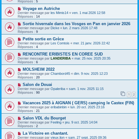
Réponses :
5
Voyage en Autriche
Dernier message par
les Mimis14
«
ven. 1 mai 2026 12:58
Réponses :
14
Sortie hivernale dans les Vosges en Pan en janvier 2026
Dernier message par
Dicke
«
lun. 2 mars 2026 17:48
Réponses :
9
Petite sortie en Grèce
Dernier message par
Les Comtois
«
mer. 21 janv. 2026 22:42
Réponses :
4
RENCONTRE ERIBISTES EN COREE SUD
Dernier message par
LANDERIBA
«
mar. 25 nov. 2025 20:35
Réponses :
6
MOLSHEIM 2022
Dernier message par
Chambord45
«
dim. 9 nov. 2025 12:23
Réponses :
20
Salon de Douai
Dernier message par
Opaleriba
«
sam. 1 nov. 2025 11:15
Réponses :
90
1
2
Vacances 2025 à AIGNAN ( GERS) camping le Castex (FIN)
Dernier message par
eribabinbin
«
lun. 20 oct. 2025 23:16
Réponses :
21
Salon VDL du Bourget
Dernier message par
Feeling
«
jeu. 9 oct. 2025 14:04
Réponses :
2
La Victoire en chantant.
Dernier message par
vieux.lion
«
sam. 27 sept. 2025 09:36