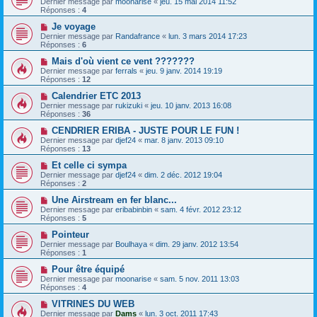
Dernier message par
moonarise
«
jeu. 15 mai 2014 11:52
Réponses :
4
Je voyage
Dernier message par
Randafrance
«
lun. 3 mars 2014 17:23
Réponses :
6
Mais d'où vient ce vent ???????
Dernier message par
ferrals
«
jeu. 9 janv. 2014 19:19
Réponses :
12
Calendrier ETC 2013
Dernier message par
rukizuki
«
jeu. 10 janv. 2013 16:08
Réponses :
36
CENDRIER ERIBA - JUSTE POUR LE FUN !
Dernier message par
djef24
«
mar. 8 janv. 2013 09:10
Réponses :
13
Et celle ci sympa
Dernier message par
djef24
«
dim. 2 déc. 2012 19:04
Réponses :
2
Une Airstream en fer blanc...
Dernier message par
eribabinbin
«
sam. 4 févr. 2012 23:12
Réponses :
5
Pointeur
Dernier message par
Boulhaya
«
dim. 29 janv. 2012 13:54
Réponses :
1
Pour être équipé
Dernier message par
moonarise
«
sam. 5 nov. 2011 13:03
Réponses :
4
VITRINES DU WEB
Dernier message par
Dams
«
lun. 3 oct. 2011 17:43