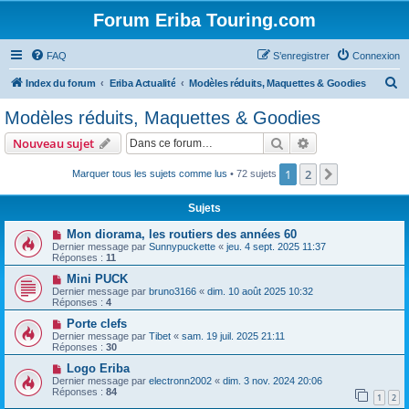
Forum Eriba Touring.com
FAQ
S’enregistrer
Connexion
R
Index du forum
Eriba Actualité
Modèles réduits, Maquettes & Goodies
e
Modèles réduits, Maquettes & Goodies
c
Rechercher
Recherche avanc
Nouveau sujet
h
e
1
2
Suivante
Marquer tous les sujets comme lus
• 72 sujets
r
Sujets
c
Mon diorama, les routiers des années 60
h
Dernier message par
Sunnypuckette
«
jeu. 4 sept. 2025 11:37
Réponses :
11
e
Mini PUCK
r
Dernier message par
bruno3166
«
dim. 10 août 2025 10:32
Réponses :
4
Porte clefs
Dernier message par
Tibet
«
sam. 19 juil. 2025 21:11
Réponses :
30
Logo Eriba
Dernier message par
electronn2002
«
dim. 3 nov. 2024 20:06
Réponses :
84
1
2