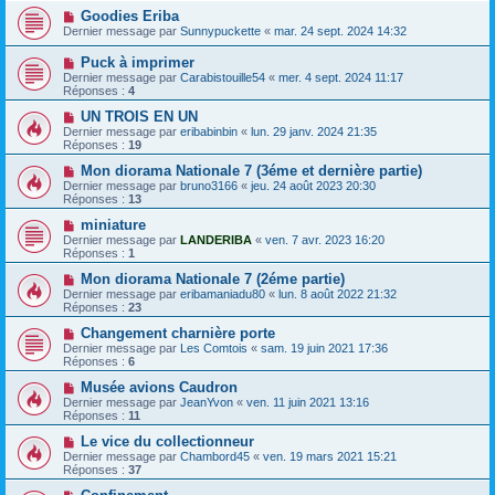
Goodies Eriba
Dernier message par
Sunnypuckette
«
mar. 24 sept. 2024 14:32
Puck à imprimer
Dernier message par
Carabistouille54
«
mer. 4 sept. 2024 11:17
Réponses :
4
UN TROIS EN UN
Dernier message par
eribabinbin
«
lun. 29 janv. 2024 21:35
Réponses :
19
Mon diorama Nationale 7 (3éme et dernière partie)
Dernier message par
bruno3166
«
jeu. 24 août 2023 20:30
Réponses :
13
miniature
Dernier message par
LANDERIBA
«
ven. 7 avr. 2023 16:20
Réponses :
1
Mon diorama Nationale 7 (2éme partie)
Dernier message par
eribamaniadu80
«
lun. 8 août 2022 21:32
Réponses :
23
Changement charnière porte
Dernier message par
Les Comtois
«
sam. 19 juin 2021 17:36
Réponses :
6
Musée avions Caudron
Dernier message par
JeanYvon
«
ven. 11 juin 2021 13:16
Réponses :
11
Le vice du collectionneur
Dernier message par
Chambord45
«
ven. 19 mars 2021 15:21
Réponses :
37