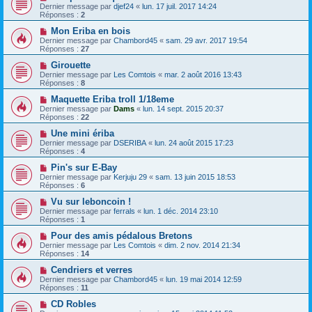
Dernier message par
djef24
«
lun. 17 juil. 2017 14:24
Réponses :
2
Mon Eriba en bois
Dernier message par
Chambord45
«
sam. 29 avr. 2017 19:54
Réponses :
27
Girouette
Dernier message par
Les Comtois
«
mar. 2 août 2016 13:43
Réponses :
8
Maquette Eriba troll 1/18eme
Dernier message par
Dams
«
lun. 14 sept. 2015 20:37
Réponses :
22
Une mini ériba
Dernier message par
DSERIBA
«
lun. 24 août 2015 17:23
Réponses :
4
Pin's sur E-Bay
Dernier message par
Kerjuju 29
«
sam. 13 juin 2015 18:53
Réponses :
6
Vu sur leboncoin !
Dernier message par
ferrals
«
lun. 1 déc. 2014 23:10
Réponses :
1
Pour des amis pédalous Bretons
Dernier message par
Les Comtois
«
dim. 2 nov. 2014 21:34
Réponses :
14
Cendriers et verres
Dernier message par
Chambord45
«
lun. 19 mai 2014 12:59
Réponses :
11
CD Robles