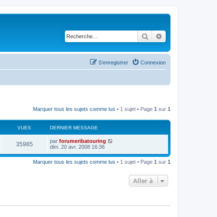
Rechercher
Recherche avancé
S’enregistrer
Connexion
Marquer tous les sujets comme lus
• 1 sujet • Page
1
sur
1
VUES
DERNIER MESSAGE
D
par
forumeribatouring
V
35985
e
dim. 20 avr. 2008 16:36
r
u
n
Marquer tous les sujets comme lus
• 1 sujet • Page
1
sur
1
i
e
e
r
Aller à
s
m
e
s
s
a
g
e