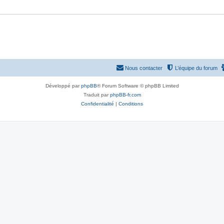
e
s
Nous contacter
L’équipe du forum
Développé par
phpBB
® Forum Software © phpBB Limited
Traduit par
phpBB-fr.com
Confidentialité
|
Conditions