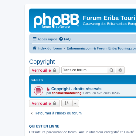
Forum Eriba Tour
Caravaning des Eribamaniacs Euro
Accès rapide
FAQ
Index du forum
Eribamania.com & Forum Eriba Touring.c
Copyright
Rechercher
Recher
Verrouillé
SUJETS
Copyright - droits réservés
par
forumeribatouring
»
dim. 20 avr. 2008 16:36
Verrouillé
Retourner à l’index du forum
QUI EST EN LIGNE
Utilisateurs parcourant ce forum : Aucun utilisateur enregistré et 1 invité