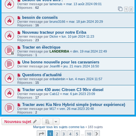
Dernier message par
lamenuis
«
mar. 13 août 2024 09:01
Réponses :
62
1
2
besoin de conseils
Dernier message par
bruno3166
«
mar. 18 juin 2024 20:29
Réponses :
16
Nouveau tracteur pour notre Eriba
Dernier message par
Dicke
«
lun. 10 juin 2024 11:23
Réponses :
23
Tracter en électrique
Dernier message par
LANDERIBA
«
dim. 19 mai 2024 22:49
Réponses :
1
Une bonne nouvelle pour les caravaniers
Dernier message par
Jeanfifi
«
jeu. 21 mars 2024 16:50
Questions d'actualité
Dernier message par
eribabinbin
«
lun. 4 mars 2024 11:57
Réponses :
15
Tracter une 430 avec Citroen C3 90cv diesel
Dernier message par
Cab12
«
mar. 6 juin 2023 23:09
Réponses :
17
Tracter avec Kia Niro Hybrid simple (retour expérience)
Dernier message par
M17
«
ven. 26 mai 2023 20:48
Réponses :
2
Nouveau sujet
Marquer tous les sujets comme lus
• 183 sujets
Page
1
sur
10
1
2
3
4
5
10
Suivante
…