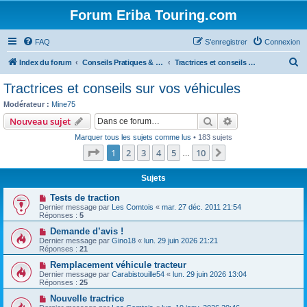
Forum Eriba Touring.com
FAQ
S’enregistrer
Connexion
R
Index du forum
Conseils Pratiques & Art de voyager
Tractrices et conseils sur vos véhicules
e
Tractrices et conseils sur vos véhicules
c
Modérateur :
Mine75
h
Rechercher
Recherche avanc
Nouveau sujet
e
Marquer tous les sujets comme lus
• 183 sujets
r
Page
1
sur
10
1
2
3
4
5
10
Suivante
…
c
h
Sujets
e
Tests de traction
Dernier message par
Les Comtois
«
mar. 27 déc. 2011 21:54
r
Réponses :
5
Demande d’avis !
Dernier message par
Gino18
«
lun. 29 juin 2026 21:21
Réponses :
21
Remplacement véhicule tracteur
Dernier message par
Carabistouille54
«
lun. 29 juin 2026 13:04
Réponses :
25
Nouvelle tractrice