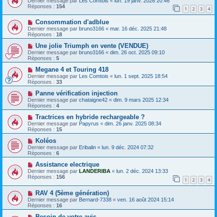
Dernier message par
Les Comtois
«
lun. 19 janv. 2026 20:46
Réponses :
154
1
2
3
4
Consommation d'adblue
Dernier message par
bruno3166
«
mar. 16 déc. 2025 21:48
Réponses :
18
Une jolie Triumph en vente (VENDUE)
Dernier message par
bruno3166
«
dim. 26 oct. 2025 09:10
Réponses :
5
Megane 4 et Touring 418
Dernier message par
Les Comtois
«
lun. 1 sept. 2025 18:54
Réponses :
33
Panne vérification injection
Dernier message par
chataigne42
«
dim. 9 mars 2025 12:34
Réponses :
4
Tractrices en hybride rechargeable ?
Dernier message par
Papyrus
«
dim. 26 janv. 2025 08:34
Réponses :
15
Koléos
Dernier message par
Eribalin
«
lun. 9 déc. 2024 07:32
Réponses :
6
Assistance electrique
Dernier message par
LANDERIBA
«
lun. 2 déc. 2024 13:33
Réponses :
156
1
2
3
4
RAV 4 (5ème génération)
Dernier message par
Bernard-7338
«
ven. 16 août 2024 15:14
Réponses :
16
Besoin de votre avis .