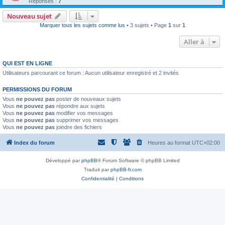
Réponses :
7
Nouveau sujet
Marquer tous les sujets comme lus
• 3 sujets • Page
1
sur
1
Aller à
QUI EST EN LIGNE
Utilisateurs parcourant ce forum : Aucun utilisateur enregistré et 2 invités
PERMISSIONS DU FORUM
Vous
ne pouvez pas
poster de nouveaux sujets
Vous
ne pouvez pas
répondre aux sujets
Vous
ne pouvez pas
modifier vos messages
Vous
ne pouvez pas
supprimer vos messages
Vous
ne pouvez pas
joindre des fichiers
Index du forum
Heures au format
UTC+02:00
Développé par
phpBB
® Forum Software © phpBB Limited
Traduit par
phpBB-fr.com
Confidentialité
|
Conditions