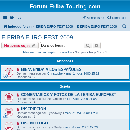
Forum Eriba Touring.com
FAQ
S’enregistrer
Connexion
R
Index du forum
ERIBA EURO FEST 2009
E ERIBA EURO FEST 2009
e
E ERIBA EURO FEST 2009
c
Rechercher
Recherche avanc
Nouveau sujet
h
Marquer tous les sujets comme lus
• 3 sujets • Page
1
sur
1
e
Annonces
r
c
BIENVENIDA A LOS ESPAÑOLES
Dernier message par
Christophe
«
mar. 14 oct. 2008 15:12
h
Réponses :
9
e
Sujets
r
COMENTARIOS Y FOTOS DE LA I ERIBA EUROFEST
Dernier message par
ze camping
«
lun. 8 juin 2009 21:05
Réponses :
4
INSCRIPCION
Dernier message par
Type3willy
«
ven. 24 avr. 2009 17:34
Réponses :
8
DISEÑO LOGO
Dernier message par
Type3willy
«
mar. 6 janv. 2009 22:23