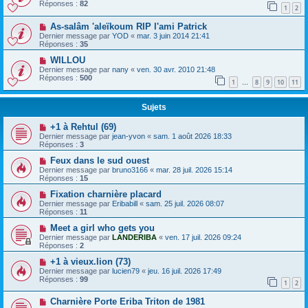
Réponses :
82
1
2
As-salâm 'aleïkoum RIP l'ami Patrick
Dernier message par
YOD
«
mar. 3 juin 2014 21:41
Réponses :
35
WILLOU
Dernier message par
nany
«
ven. 30 avr. 2010 21:48
Réponses :
500
1
8
9
10
11
…
Sujets
+1 à Rehtul (69)
Dernier message par
jean-yvon
«
sam. 1 août 2026 18:33
Réponses :
3
Feux dans le sud ouest
Dernier message par
bruno3166
«
mar. 28 juil. 2026 15:14
Réponses :
15
Fixation charnière placard
Dernier message par
Eribabill
«
sam. 25 juil. 2026 08:07
Réponses :
11
Meet a girl who gets you
Dernier message par
LANDERIBA
«
ven. 17 juil. 2026 09:24
Réponses :
2
+1 à vieux.lion (73)
Dernier message par
lucien79
«
jeu. 16 juil. 2026 17:49
Réponses :
99
1
2
Charnière Porte Eriba Triton de 1981