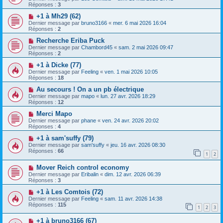
Réponses :
3
+1 à Mh29 (62)
Dernier message par
bruno3166
«
mer. 6 mai 2026 16:04
Réponses :
2
Recherche Eriba Puck
Dernier message par
Chambord45
«
sam. 2 mai 2026 09:47
Réponses :
2
+1 à Dicke (77)
Dernier message par
Feeling
«
ven. 1 mai 2026 10:05
Réponses :
18
Au secours ! On a un pb électrique
Dernier message par
mapo
«
lun. 27 avr. 2026 18:29
Réponses :
12
Merci Mapo
Dernier message par
phane
«
ven. 24 avr. 2026 20:02
Réponses :
4
+1 à sam'suffy (79)
Dernier message par
sam'suffy
«
jeu. 16 avr. 2026 08:30
Réponses :
66
1
2
Mover Reich control economy
Dernier message par
Eribalin
«
dim. 12 avr. 2026 06:39
Réponses :
3
+1 à Les Comtois (72)
Dernier message par
Feeling
«
sam. 11 avr. 2026 14:38
Réponses :
115
1
2
3
+1 à bruno3166 (67)