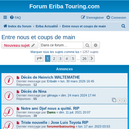
Forum Eriba Touring.com
FAQ
S’enregistrer
Connexion
R
Index du forum
Eriba Actualité
Entre nous et coups de main
e
Entre nous et coups de main
c
Rechercher
Recherche avanc
Nouveau sujet
h
Marquer tous les sujets comme lus
• 1257 sujets
e
Page
1
sur
26
1
2
3
4
5
26
Suivante
…
r
c
Annonces
h
Décès de Heinrich WALTEMATHE
Dernier message par
Eribalin
«
lun. 30 mars 2026 16:45
e
Réponses :
12
r
Décès de Nina
Dernier message par
gilmaga
«
dim. 24 mars 2024 17:44
Réponses :
55
1
2
Notre ami Djef nous a quitté. RIP
Dernier message par
Dams
«
dim. 11 juil. 2021 20:07
Réponses :
39
Triste nouvelle : Jose Luis Toyota RIP
Dernier message par
forumeribatouring
«
lun. 17 avr. 2023 03:53