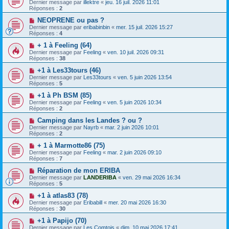
Dernier message par
illektre
«
jeu. 16 juil. 2026 11:01
Réponses :
2
NEOPRENE ou pas ?
Dernier message par
eribabinbin
«
mer. 15 juil. 2026 15:27
Réponses :
4
+ 1 à Feeling (64)
Dernier message par
Feeling
«
ven. 10 juil. 2026 09:31
Réponses :
38
+1 à Les33tours (46)
Dernier message par
Les33tours
«
ven. 5 juin 2026 13:54
Réponses :
5
+1 à Ph BSM (85)
Dernier message par
Feeling
«
ven. 5 juin 2026 10:34
Réponses :
2
Camping dans les Landes ? ou ?
Dernier message par
Nayrb
«
mar. 2 juin 2026 10:01
Réponses :
2
+ 1 à Marmotte86 (75)
Dernier message par
Feeling
«
mar. 2 juin 2026 09:10
Réponses :
7
Réparation de mon ERIBA
Dernier message par
LANDERIBA
«
ven. 29 mai 2026 16:34
Réponses :
5
+1 à atlas83 (78)
Dernier message par
Eribabill
«
mer. 20 mai 2026 16:30
Réponses :
30
+1 à Papijo (70)
Dernier message par
Les Comtois
«
dim. 10 mai 2026 17:41