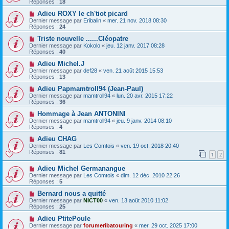
Réponses :
18
Adieu ROXY le ch'tiot picard
Dernier message par
Eribalin
«
mer. 21 nov. 2018 08:30
Réponses :
24
Triste nouvelle ......Cléopatre
Dernier message par
Kokolo
«
jeu. 12 janv. 2017 08:28
Réponses :
40
Adieu Michel.J
Dernier message par
def28
«
ven. 21 août 2015 15:53
Réponses :
13
Adieu Papmamtroll94 (Jean-Paul)
Dernier message par
mamtroll94
«
lun. 20 avr. 2015 17:22
Réponses :
36
Hommage à Jean ANTONINI
Dernier message par
mamtroll94
«
jeu. 9 janv. 2014 08:10
Réponses :
4
Adieu CHAG
Dernier message par
Les Comtois
«
ven. 19 oct. 2018 20:40
Réponses :
81
1
2
Adieu Michel Germanangue
Dernier message par
Les Comtois
«
dim. 12 déc. 2010 22:26
Réponses :
5
Bernard nous a quitté
Dernier message par
NICT00
«
ven. 13 août 2010 11:02
Réponses :
25
Adieu PtitePoule
Dernier message par
forumeribatouring
«
mer. 29 oct. 2025 17:00