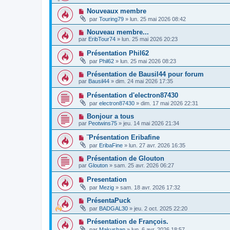
Nouveaux membre
par
Touring79
»
lun. 25 mai 2026 08:42
Nouveau membre...
par
EribTour74
»
lun. 25 mai 2026 20:23
Présentation Phil62
par
Phil62
»
lun. 25 mai 2026 08:23
Présentation de Bausil44 pour forum
par
Bausil44
»
dim. 24 mai 2026 17:35
Présentation d'electron87430
par
electron87430
»
dim. 17 mai 2026 22:31
Bonjour a tous
par
Peotwins75
»
jeu. 14 mai 2026 21:34
¨Présentation Eribafine
par
EribaFine
»
lun. 27 avr. 2026 16:35
Présentation de Glouton
par
Glouton
»
sam. 25 avr. 2026 06:27
Presentation
par
Mezig
»
sam. 18 avr. 2026 17:32
PrésentaPuck
par
BADGAL30
»
jeu. 2 oct. 2025 22:20
Présentation de François.
par
Makushan
»
lun. 6 avr. 2026 18:57