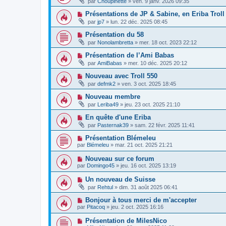
par
Choupinette
»
ven. 9 janv. 2026 09:35
Présentations de JP & Sabine, en Eriba Troll
par
jp7
»
lun. 22 déc. 2025 08:45
Présentation du 58
par
Nonolambretta
»
mer. 18 oct. 2023 22:12
Présentation de l’Ami Babas
par
AmiBabas
»
mer. 10 déc. 2025 20:12
Nouveau avec Troll 550
par
defmk2
»
ven. 3 oct. 2025 18:45
Nouveau membre
par
Leriba49
»
jeu. 23 oct. 2025 21:10
En quête d'une Eriba
par
Pasternak39
»
sam. 22 févr. 2025 11:41
Présentation Blémeleu
par
Blémeleu
»
mar. 21 oct. 2025 21:21
Nouveau sur ce forum
par
Domingo45
»
jeu. 16 oct. 2025 13:19
Un nouveau de Suisse
par
Rehtul
»
dim. 31 août 2025 06:41
Bonjour à tous merci de m'accepter
par
Pitacoq
»
jeu. 2 oct. 2025 16:16
Présentation de MilesNico