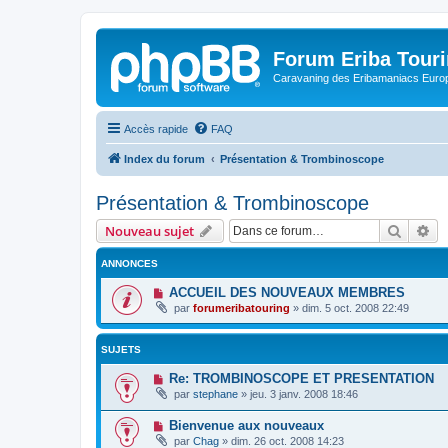
Forum Eriba Tour
Caravaning des Eribamaniacs Euro
Accès rapide
FAQ
Index du forum
Présentation & Trombinoscope
Présentation & Trombinoscope
Recher
Re
Nouveau sujet
ANNONCES
ACCUEIL DES NOUVEAUX MEMBRES
par
forumeribatouring
»
dim. 5 oct. 2008 22:49
SUJETS
Re: TROMBINOSCOPE ET PRESENTATION
par
stephane
»
jeu. 3 janv. 2008 18:46
Bienvenue aux nouveaux
par
Chag
»
dim. 26 oct. 2008 14:23