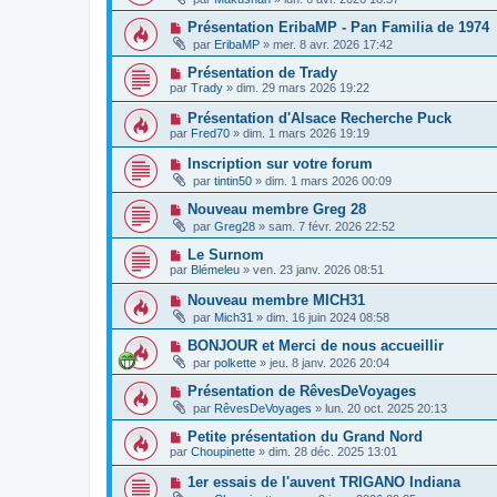
Présentation EribaMP - Pan Familia de 1974
par
EribaMP
»
mer. 8 avr. 2026 17:42
Présentation de Trady
par
Trady
»
dim. 29 mars 2026 19:22
Présentation d'Alsace Recherche Puck
par
Fred70
»
dim. 1 mars 2026 19:19
Inscription sur votre forum
par
tintin50
»
dim. 1 mars 2026 00:09
Nouveau membre Greg 28
par
Greg28
»
sam. 7 févr. 2026 22:52
Le Surnom
par
Blémeleu
»
ven. 23 janv. 2026 08:51
Nouveau membre MICH31
par
Mich31
»
dim. 16 juin 2024 08:58
BONJOUR et Merci de nous accueillir
par
polkette
»
jeu. 8 janv. 2026 20:04
Présentation de RêvesDeVoyages
par
RêvesDeVoyages
»
lun. 20 oct. 2025 20:13
Petite présentation du Grand Nord
par
Choupinette
»
dim. 28 déc. 2025 13:01
1er essais de l'auvent TRIGANO Indiana