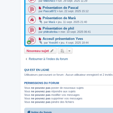
par
MilesNico
»
lun. 29 sept. 2025 11:29
Présentation de Pascal
par
Pascal972
»
lun. 22 sept. 2025 15:12
Présentation de Marà
par
Marà
»
jeu. 11 sept. 2025 21:40
Présentation de phil
par
philtraferiba
»
mer. 10 sept. 2025 06:41
Acceuil présentation Yves
par
Yves84
»
jeu. 4 sept. 2025 18:44
Nouveau sujet
Retourner à l’index du forum
QUI EST EN LIGNE
Utilisateurs parcourant ce forum : Aucun utilisateur enregistré et 2 invités
PERMISSIONS DU FORUM
Vous
ne pouvez pas
poster de nouveaux sujets
Vous
ne pouvez pas
répondre aux sujets
Vous
ne pouvez pas
modifier vos messages
Vous
ne pouvez pas
supprimer vos messages
Vous
ne pouvez pas
joindre des fichiers
Index du forum