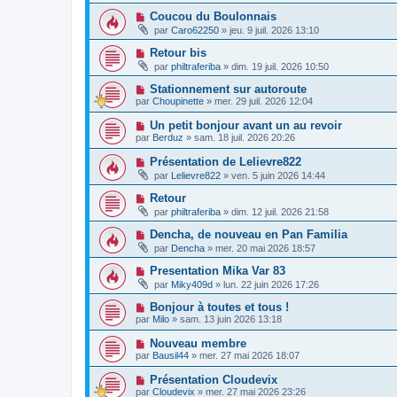
Coucou du Boulonnais
par
Caro62250
»
jeu. 9 juil. 2026 13:10
Retour bis
par
philtraferiba
»
dim. 19 juil. 2026 10:50
Stationnement sur autoroute
par
Choupinette
»
mer. 29 juil. 2026 12:04
Un petit bonjour avant un au revoir
par
Berduz
»
sam. 18 juil. 2026 20:26
Présentation de Lelievre822
par
Lelievre822
»
ven. 5 juin 2026 14:44
Retour
par
philtraferiba
»
dim. 12 juil. 2026 21:58
Dencha, de nouveau en Pan Familia
par
Dencha
»
mer. 20 mai 2026 18:57
Presentation Mika Var 83
par
Miky409d
»
lun. 22 juin 2026 17:26
Bonjour à toutes et tous !
par
Milo
»
sam. 13 juin 2026 13:18
Nouveau membre
par
Bausil44
»
mer. 27 mai 2026 18:07
Présentation Cloudevix
par
Cloudevix
»
mer. 27 mai 2026 23:26