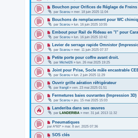
Bouchon pour Orifices de Réglage de Frein
par
Scarou
»
mer. 18 juin 2025 11:04
Bouchons de remplacement pour WC chimiqu
par
Scarou
»
lun. 16 juin 2025 10:55
Embout pour Rail de Rideau en "I" pour Car
par
Scarou
»
lun. 16 juin 2025 10:42
Levier de serrage rapide Omnistor (Impressi
par
Scarou
»
mer. 11 juin 2025 07:37
Petite porte pour coffre avant droit.
par
Michel26
»
lun. 26 mai 2025 19:25
Joint pour Prise, Socle mâle encastrable CE
par
Scarou
»
lun. 2 juin 2025 11:29
Ouvrir grille aération réfrigérateur
par
frangil
»
ven. 23 mai 2025 01:51
Fermetures baies ouvrantes (Impression 3D)
par
Scarou
»
jeu. 15 mai 2025 15:03
Landeriba dans ses œuvres
par
LANDERIBA
»
mer. 31 juil. 2013 11:32
Pneumatiques
par
A*60*
»
mar. 8 avr. 2025 07:36
SOS clés