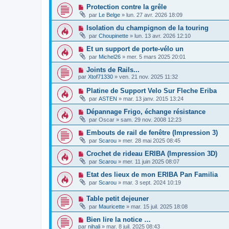
Protection contre la grêle
par
Le Belge
»
lun. 27 avr. 2026 18:09
Isolation du champignon de la touring
par
Choupinette
»
lun. 13 avr. 2026 12:10
Et un support de porte-vélo un
par
Michel26
»
mer. 5 mars 2025 20:01
Joints de Rails...
par
Xtof71330
»
ven. 21 nov. 2025 11:32
Platine de Support Velo Sur Fleche Eriba
par
ASTEN
»
mar. 13 janv. 2015 13:24
Dépannage Frigo, échange résistance
par
Oscar
»
sam. 29 nov. 2008 12:23
Embouts de rail de fenêtre (Impression 3)
par
Scarou
»
mer. 28 mai 2025 08:45
Crochet de rideau ERIBA (Impression 3D)
par
Scarou
»
mer. 11 juin 2025 08:07
Etat des lieux de mon ERIBA Pan Familia
par
Scarou
»
mar. 3 sept. 2024 10:19
Table petit dejeuner
par
Mauricette
»
mar. 15 juil. 2025 18:08
Bien lire la notice …
par
nihali
»
mar. 8 juil. 2025 08:43