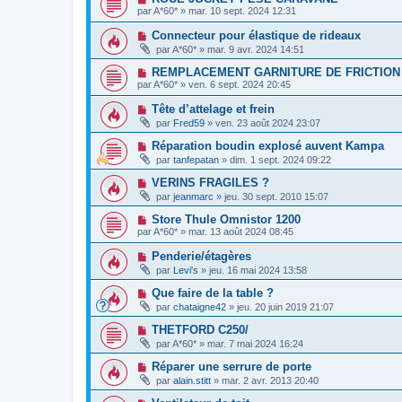
par
A*60*
»
mar. 10 sept. 2024 12:31
Connecteur pour élastique de rideaux
par
A*60*
»
mar. 9 avr. 2024 14:51
REMPLACEMENT GARNITURE DE FRICTION A
par
A*60*
»
ven. 6 sept. 2024 20:45
Tête d’attelage et frein
par
Fred59
»
ven. 23 août 2024 23:07
Réparation boudin explosé auvent Kampa
par
tanfepatan
»
dim. 1 sept. 2024 09:22
VERINS FRAGILES ?
par
jeanmarc
»
jeu. 30 sept. 2010 15:07
Store Thule Omnistor 1200
par
A*60*
»
mar. 13 août 2024 08:45
Penderie/étagères
par
Levi's
»
jeu. 16 mai 2024 13:58
Que faire de la table ?
par
chataigne42
»
jeu. 20 juin 2019 21:07
THETFORD C250/
par
A*60*
»
mar. 7 mai 2024 16:24
Réparer une serrure de porte
par
alain.stitt
»
mar. 2 avr. 2013 20:40