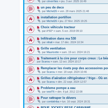
par
céven'ties
»
jeu. 3 avr. 2025 16:49
un peu de deco
par
Michel26
»
ven. 28 mars 2025 21:48
installation portillon
par
Michel26
»
jeu. 27 févr. 2025 19:25
Choix véhicule tracteur
par
A*60*
»
sam. 5 oct. 2019 09:10
Infiltration dans ma 530
par
nihali
»
mar. 17 déc. 2024 10:34
Grille ventilation
par
Mauricette
»
sam. 19 oct. 2024 16:21
Traitement à la cire pour corps creux : Le bé
par
Scarou
»
sam. 12 oct. 2024 10:17
Remplacer les rivets pop des accessoires po
par
Scarou
»
mer. 18 sept. 2024 10:46
Grilles d'aération réfrigérateur / frigo - Où en
par
Scarou
»
dim. 22 sept. 2024 12:57
Probleme pompe a eau
par
totof76
»
dim. 8 juil. 2012 22:08
Pour rattraper le dévers
par
combiériba
»
lun. 16 sept. 2024 18:31
ROUE JOCKEY PESE CARAVANE