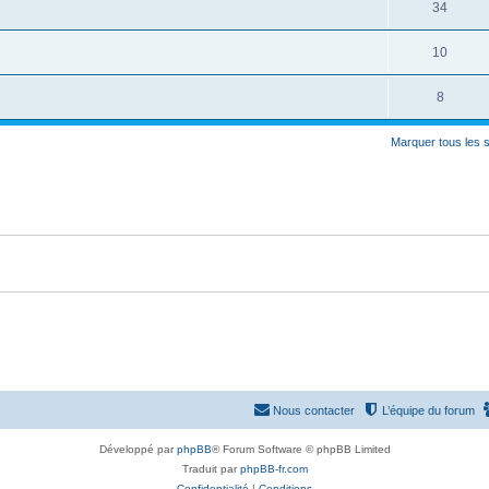
o
R
34
s
p
s
n
é
e
o
R
10
s
p
s
n
é
e
o
R
8
s
p
s
n
é
e
o
Marquer tous les 
s
p
s
n
e
o
s
s
n
e
s
s
e
s
Nous contacter
L’équipe du forum
Développé par
phpBB
® Forum Software © phpBB Limited
Traduit par
phpBB-fr.com
Confidentialité
|
Conditions