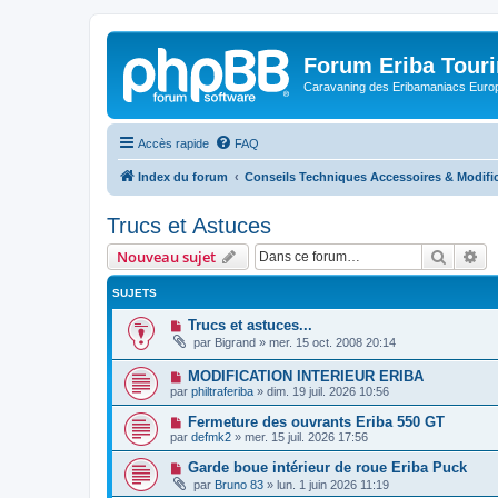
Forum Eriba Tour
Caravaning des Eribamaniacs Euro
Accès rapide
FAQ
Index du forum
Conseils Techniques Accessoires & Modifi
Trucs et Astuces
Recher
Re
Nouveau sujet
SUJETS
Trucs et astuces...
par
Bigrand
»
mer. 15 oct. 2008 20:14
MODIFICATION INTERIEUR ERIBA
par
philtraferiba
»
dim. 19 juil. 2026 10:56
Fermeture des ouvrants Eriba 550 GT
par
defmk2
»
mer. 15 juil. 2026 17:56
Garde boue intérieur de roue Eriba Puck
par
Bruno 83
»
lun. 1 juin 2026 11:19