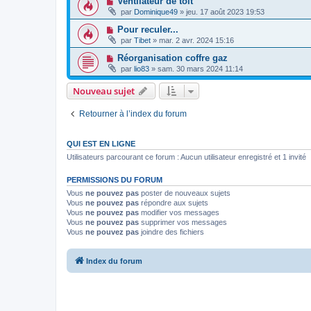
Ventilateur de toit
par
Dominique49
»
jeu. 17 août 2023 19:53
Pour reculer...
par
Tibet
»
mar. 2 avr. 2024 15:16
Réorganisation coffre gaz
par
lio83
»
sam. 30 mars 2024 11:14
Nouveau sujet
Retourner à l’index du forum
QUI EST EN LIGNE
Utilisateurs parcourant ce forum : Aucun utilisateur enregistré et 1 invité
PERMISSIONS DU FORUM
Vous
ne pouvez pas
poster de nouveaux sujets
Vous
ne pouvez pas
répondre aux sujets
Vous
ne pouvez pas
modifier vos messages
Vous
ne pouvez pas
supprimer vos messages
Vous
ne pouvez pas
joindre des fichiers
Index du forum