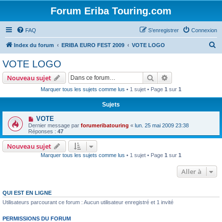
Forum Eriba Touring.com
FAQ
S’enregistrer
Connexion
R
Index du forum
ERIBA EURO FEST 2009
VOTE LOGO
e
VOTE LOGO
c
Rechercher
Recherche avanc
Nouveau sujet
h
Marquer tous les sujets comme lus
• 1 sujet • Page
1
sur
1
e
Sujets
r
c
VOTE
Dernier message par
forumeribatouring
«
lun. 25 mai 2009 23:38
h
Réponses :
47
e
Nouveau sujet
r
Marquer tous les sujets comme lus
• 1 sujet • Page
1
sur
1
Aller à
QUI EST EN LIGNE
Utilisateurs parcourant ce forum : Aucun utilisateur enregistré et 1 invité
PERMISSIONS DU FORUM