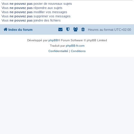
Vous
ne pouvez pas
poster de nouveaux sujets
Vous
ne pouvez pas
répondre aux sujets
Vous
ne pouvez pas
modifier vos messages
Vous
ne pouvez pas
supprimer vos messages
Vous
ne pouvez pas
joindre des fichiers
Index du forum
Heures au format
UTC+02:00
Développé par
phpBB
® Forum Software © phpBB Limited
Traduit par
phpBB-fr.com
Confidentialité
|
Conditions