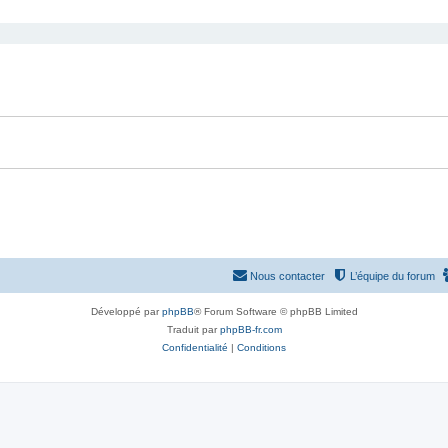
cher
cherche avancée
e
s
t
s
Nous contacter
L’équipe du forum
Développé par
phpBB
® Forum Software © phpBB Limited
Traduit par
phpBB-fr.com
Confidentialité
|
Conditions