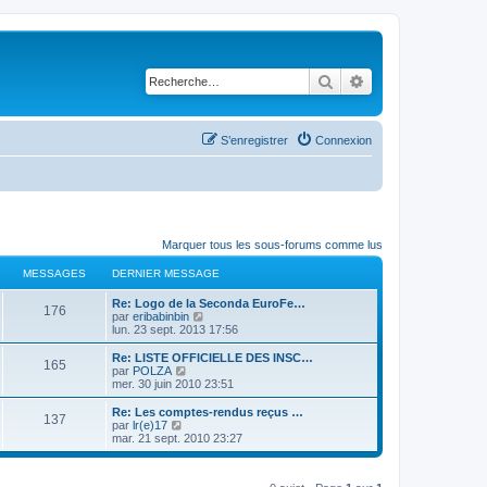
Rechercher
Recherche avancé
S’enregistrer
Connexion
Marquer tous les sous-forums comme lus
MESSAGES
DERNIER MESSAGE
D
Re: Logo de la Seconda EuroFe…
M
176
e
V
par
eribabinbin
r
o
lun. 23 sept. 2013 17:56
e
n
i
i
r
D
Re: LISTE OFFICIELLE DES INSC…
M
165
s
e
l
e
V
par
POLZA
r
e
r
o
mer. 30 juin 2010 23:51
e
s
m
d
n
i
e
e
i
r
D
Re: Les comptes-rendus reçus …
M
137
s
s
r
a
e
l
e
V
par
lr(e)17
s
n
r
e
r
o
mar. 21 sept. 2010 23:27
e
a
i
s
m
d
g
n
i
g
e
e
e
i
r
e
r
s
s
r
a
e
l
e
m
s
n