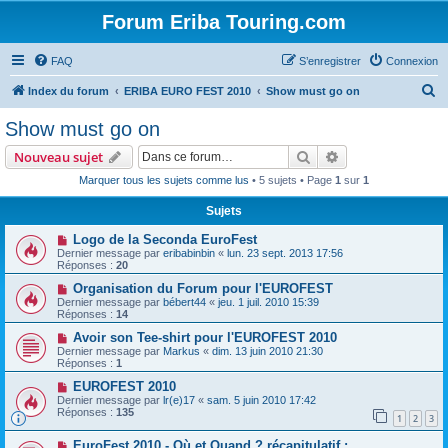
Forum Eriba Touring.com
FAQ
S’enregistrer
Connexion
R
Index du forum
ERIBA EURO FEST 2010
Show must go on
e
Show must go on
c
Rechercher
Recherche avanc
Nouveau sujet
h
Marquer tous les sujets comme lus
• 5 sujets • Page
1
sur
1
e
Sujets
r
c
Logo de la Seconda EuroFest
Dernier message par
eribabinbin
«
lun. 23 sept. 2013 17:56
h
Réponses :
20
e
Organisation du Forum pour l'EUROFEST
Dernier message par
bébert44
«
jeu. 1 juil. 2010 15:39
r
Réponses :
14
Avoir son Tee-shirt pour l'EUROFEST 2010
Dernier message par
Markus
«
dim. 13 juin 2010 21:30
Réponses :
1
EUROFEST 2010
Dernier message par
lr(e)17
«
sam. 5 juin 2010 17:42
Réponses :
135
1
2
3
EuroFest 2010 - Où et Quand ? récapitulatif :