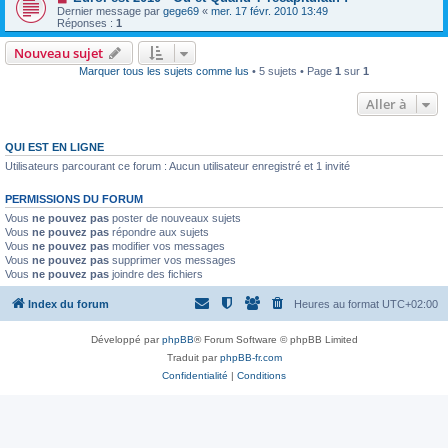
Dernier message par
gege69
«
mer. 17 févr. 2010 13:49
Réponses :
1
Nouveau sujet
Marquer tous les sujets comme lus
• 5 sujets • Page
1
sur
1
Aller à
QUI EST EN LIGNE
Utilisateurs parcourant ce forum : Aucun utilisateur enregistré et 1 invité
PERMISSIONS DU FORUM
Vous
ne pouvez pas
poster de nouveaux sujets
Vous
ne pouvez pas
répondre aux sujets
Vous
ne pouvez pas
modifier vos messages
Vous
ne pouvez pas
supprimer vos messages
Vous
ne pouvez pas
joindre des fichiers
Index du forum
Heures au format
UTC+02:00
Développé par
phpBB
® Forum Software © phpBB Limited
Traduit par
phpBB-fr.com
Confidentialité
|
Conditions