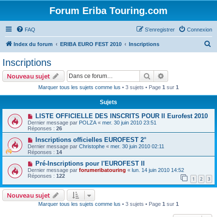
Forum Eriba Touring.com
FAQ
S’enregistrer
Connexion
R
Index du forum
ERIBA EURO FEST 2010
Inscriptions
e
Inscriptions
c
Rechercher
Recherche avanc
Nouveau sujet
h
Marquer tous les sujets comme lus
• 3 sujets • Page
1
sur
1
e
Sujets
r
c
LISTE OFFICIELLE DES INSCRITS POUR II Eurofest 2010
Dernier message par
POLZA
«
mer. 30 juin 2010 23:51
h
Réponses :
26
e
Inscriptions officielles EUROFEST 2°
Dernier message par
Christophe
«
mer. 30 juin 2010 02:11
r
Réponses :
14
Pré-Inscriptions pour l'EUROFEST II
Dernier message par
forumeribatouring
«
lun. 14 juin 2010 14:52
Réponses :
122
1
2
3
Nouveau sujet
Marquer tous les sujets comme lus
• 3 sujets • Page
1
sur
1