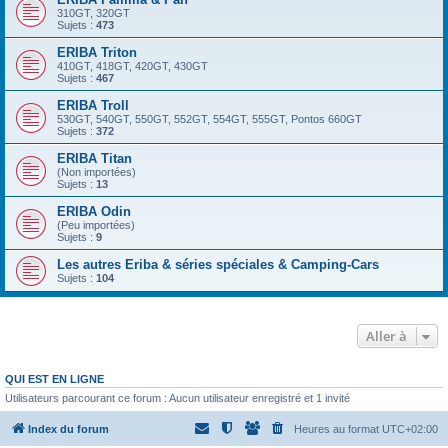
310GT, 320GT
Sujets :
473
ERIBA Triton
410GT, 418GT, 420GT, 430GT
Sujets :
467
ERIBA Troll
530GT, 540GT, 550GT, 552GT, 554GT, 555GT, Pontos 660GT
Sujets :
372
ERIBA Titan
(Non importées)
Sujets :
13
ERIBA Odin
(Peu importées)
Sujets :
9
Les autres Eriba & séries spéciales & Camping-Cars
Sujets :
104
Aller à
QUI EST EN LIGNE
Utilisateurs parcourant ce forum : Aucun utilisateur enregistré et 1 invité
Index du forum
Heures au format
UTC+02:00