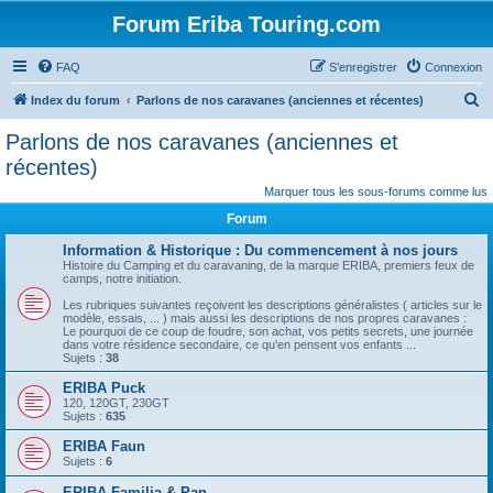
Forum Eriba Touring.com
FAQ
S’enregistrer
Connexion
R
Index du forum
Parlons de nos caravanes (anciennes et récentes)
e
Parlons de nos caravanes (anciennes et
c
récentes)
h
Marquer tous les sous-forums comme lus
e
Forum
r
Information & Historique : Du commencement à nos jours
c
Histoire du Camping et du caravaning, de la marque ERIBA, premiers feux de
camps, notre initiation.
h
Les rubriques suivantes reçoivent les descriptions généralistes ( articles sur le
e
modèle, essais, ... ) mais aussi les descriptions de nos propres caravanes :
Le pourquoi de ce coup de foudre, son achat, vos petits secrets, une journée
r
dans votre résidence secondaire, ce qu'en pensent vos enfants ...
Sujets :
38
ERIBA Puck
120, 120GT, 230GT
Sujets :
635
ERIBA Faun
Sujets :
6
ERIBA Familia & Pan