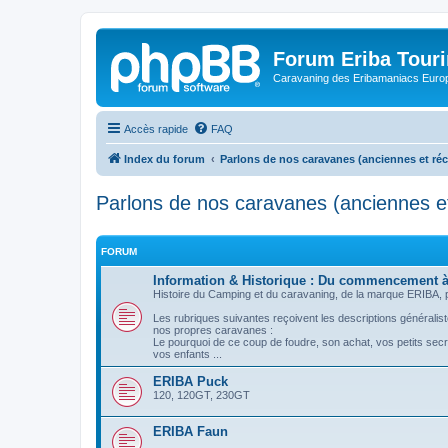
Forum Eriba Tour
Caravaning des Eribamaniacs Euro
Accès rapide
FAQ
Index du forum
Parlons de nos caravanes (anciennes et ré
Parlons de nos caravanes (anciennes e
FORUM
Information & Historique : Du commencement à
Histoire du Camping et du caravaning, de la marque ERIBA, pr
Les rubriques suivantes reçoivent les descriptions généraliste
nos propres caravanes :
Le pourquoi de ce coup de foudre, son achat, vos petits sec
vos enfants ...
ERIBA Puck
120, 120GT, 230GT
ERIBA Faun