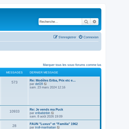
Rechercher
Recherche avancé
S’enregistrer
Connexion
Marquer tous les sous-forums comme lus
MESSAGES
DERNIER MESSAGE
D
Re: Modèles Eriba, Prix etc e…
M
573
e
V
par
def28
r
o
sam. 23 mars 2024 12:16
e
n
i
i
r
s
e
l
r
e
s
m
d
e
e
D
Re: Je vends ma Puck
M
10933
s
r
a
e
V
par
eribabinbin
s
n
r
o
sam. 8 août 2026 19:09
a
i
e
g
n
i
g
e
i
r
D
FAUN "Luxus" et "Familia" 1962
e
r
M
28
s
e
l
e
e
V
par
troll-manhattan
m