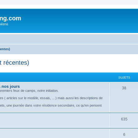
ing.com
péens
centes)
t récentes)
SUJETS
 nos jours
S
38
emiers feux de camps, notre initiation.
u
s ( articles sur le modèle, essais, ... ) mais aussi les descriptions de
j
rets, une journée dans votre résidence secondaire, ce qu'en pensent
e
S
635
t
u
s
S
6
j