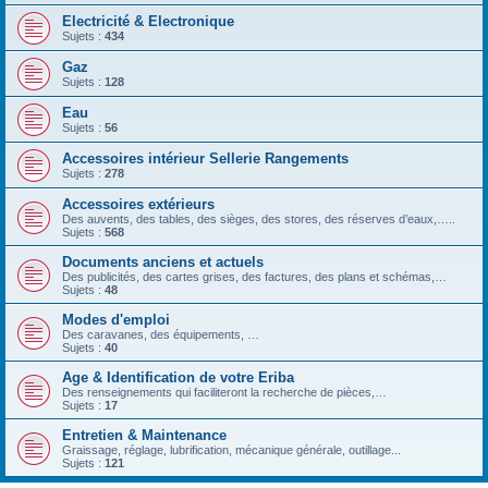
Electricité & Electronique
Sujets :
434
Gaz
Sujets :
128
Eau
Sujets :
56
Accessoires intérieur Sellerie Rangements
Sujets :
278
Accessoires extérieurs
Des auvents, des tables, des sièges, des stores, des réserves d’eaux,…..
Sujets :
568
Documents anciens et actuels
Des publicités, des cartes grises, des factures, des plans et schémas,…
Sujets :
48
Modes d'emploi
Des caravanes, des équipements, …
Sujets :
40
Age & Identification de votre Eriba
Des renseignements qui faciliteront la recherche de pièces,…
Sujets :
17
Entretien & Maintenance
Graissage, réglage, lubrification, mécanique générale, outillage...
Sujets :
121