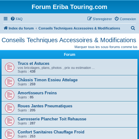
Forum Eriba Touring.com
FAQ
S’enregistrer
Connexion
R
Index du forum
Conseils Techniques Accessoires & Modifications
e
Conseils Techniques Accessoires & Modifications
c
Marquer tous les sous-forums comme lus
h
Forum
e
Trucs et Astuces
r
vos bricolages, plans, photos , prix ou estimation ...
Sujets :
438
c
Châssis Timon Essieu Attelage
h
Sujets :
259
e
Amortisseurs Freins
r
Sujets :
85
Roues Jantes Pneumatiques
Sujets :
205
Carrosserie Plancher Toit Rehausse
Sujets :
287
Confort Sanitaires Chauffage Froid
Sujets :
253