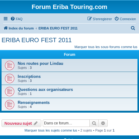
Forum Eriba Touring.com
FAQ
S’enregistrer
Connexion
R
Index du forum
ERIBA EURO FEST 2011
e
ERIBA EURO FEST 2011
c
Marquer tous les sous-forums comme lus
h
Forum
e
Nos routes pour Lindau
r
Sujets :
3
c
Inscriptions
h
Sujets :
3
e
Questions aux organisateurs
Sujets :
1
r
Renseignements
Sujets :
4
Rechercher
Recherche avanc
Nouveau sujet
Marquer tous les sujets comme lus
• 2 sujets • Page
1
sur
1