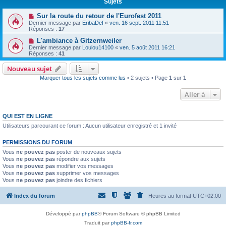
Sujets
Sur la route du retour de l'Eurofest 2011
Dernier message par
EribaDef
«
ven. 16 sept. 2011 11:51
Réponses :
17
L'ambiance à Gitzernweiler
Dernier message par
Loulou14100
«
ven. 5 août 2011 16:21
Réponses :
41
Nouveau sujet
Marquer tous les sujets comme lus
• 2 sujets • Page
1
sur
1
Aller à
QUI EST EN LIGNE
Utilisateurs parcourant ce forum : Aucun utilisateur enregistré et 1 invité
PERMISSIONS DU FORUM
Vous
ne pouvez pas
poster de nouveaux sujets
Vous
ne pouvez pas
répondre aux sujets
Vous
ne pouvez pas
modifier vos messages
Vous
ne pouvez pas
supprimer vos messages
Vous
ne pouvez pas
joindre des fichiers
Index du forum
Heures au format
UTC+02:00
Développé par
phpBB
® Forum Software © phpBB Limited
Traduit par
phpBB-fr.com