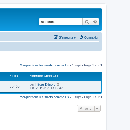
Rechercher
Recherche avancé
S’enregistrer
Connexion
Marquer tous les sujets comme lus
• 1 sujet • Page
1
sur
1
VUES
DERNIER MESSAGE
D
par
Hägar Dünord
V
30405
e
lun. 25 févr. 2013 12:42
r
u
n
Marquer tous les sujets comme lus
• 1 sujet • Page
1
sur
1
i
e
e
r
Aller à
s
m
e
s
s
a
g
e