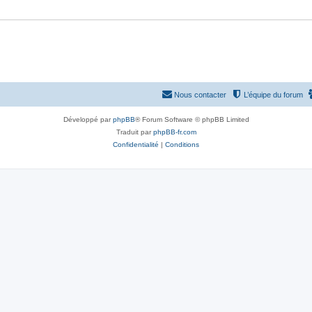
e
s
Nous contacter
L’équipe du forum
Développé par
phpBB
® Forum Software © phpBB Limited
Traduit par
phpBB-fr.com
Confidentialité
|
Conditions