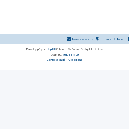
e
s
Nous contacter
L’équipe du forum
Développé par
phpBB
® Forum Software © phpBB Limited
Traduit par
phpBB-fr.com
Confidentialité
|
Conditions