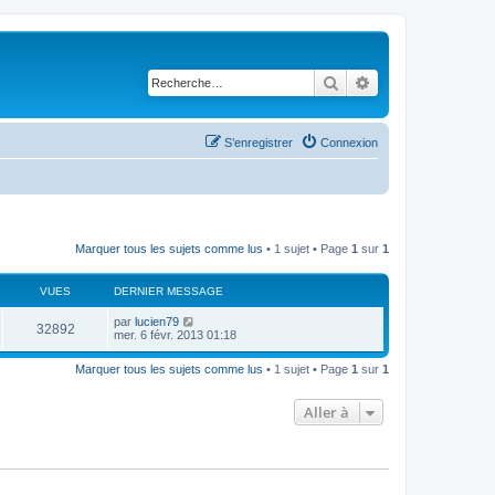
Rechercher
Recherche avancé
S’enregistrer
Connexion
Marquer tous les sujets comme lus
• 1 sujet • Page
1
sur
1
VUES
DERNIER MESSAGE
D
par
lucien79
V
32892
e
mer. 6 févr. 2013 01:18
r
u
n
Marquer tous les sujets comme lus
• 1 sujet • Page
1
sur
1
i
e
e
r
Aller à
s
m
e
s
s
a
g
e