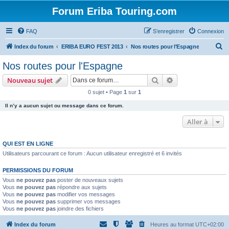
Forum Eriba Touring.com
FAQ
S’enregistrer
Connexion
R
Index du forum
ERIBA EURO FEST 2013
Nos routes pour l'Espagne
e
Nos routes pour l'Espagne
c
Rechercher
Recherche avanc
Nouveau sujet
h
0 sujet • Page
1
sur
1
e
Il n’y a aucun sujet ou message dans ce forum.
r
c
Aller à
h
QUI EST EN LIGNE
e
Utilisateurs parcourant ce forum : Aucun utilisateur enregistré et 6 invités
r
PERMISSIONS DU FORUM
Vous
ne pouvez pas
poster de nouveaux sujets
Vous
ne pouvez pas
répondre aux sujets
Vous
ne pouvez pas
modifier vos messages
Vous
ne pouvez pas
supprimer vos messages
Vous
ne pouvez pas
joindre des fichiers
Index du forum
Heures au format
UTC+02:00