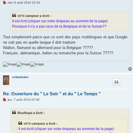
M
mer. 6 août 2014 22:43
e
s
s
ch'ti campeur a écrit :
a
g
Il est écrit (cliquer sur votre drapeau au sommet de la page)
e
Pourquoi il n'y a pas ceux de la Belgique et de la Suisse??
n
o
n
Tout simplement parce que ce sont des pays multilingues et que Google
l
u
ne sait pas en quelle langue il doit traduire
Wallon, flamand ou allemand pour la Belgique ?????
Français, alémanique, italien ou romanche pour la Suisse ?????
eribabinbin
Re: Ouverture du " Le Soir " et du " Le Temps "
M
jeu. 7 août 2014 07:30
e
s
s
Boulhaya a écrit :
a
g
e
ch'ti campeur a écrit :
n
o
Il est écrit (cliquer sur votre drapeau au sommet de la page)
n