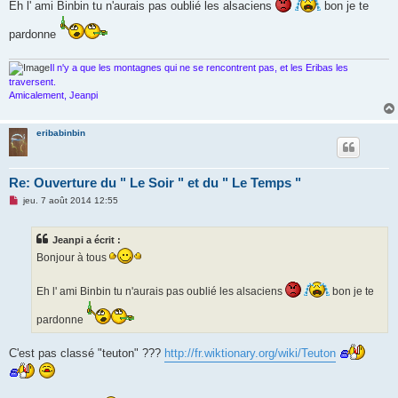
Eh l' ami Binbin tu n'aurais pas oublié les alsaciens
bon je te
e
n
o
pardonne
n
l
u
Il n'y a que les montagnes qui ne se rencontrent pas, et les Eribas les
traversent.
Amicalement, Jeanpi
eribabinbin
Re: Ouverture du " Le Soir " et du " Le Temps "
M
jeu. 7 août 2014 12:55
e
s
s
Jeanpi a écrit :
a
g
Bonjour à tous
e
n
o
Eh l' ami Binbin tu n'aurais pas oublié les alsaciens
bon je te
n
l
u
pardonne
C'est pas classé "teuton" ???
http://fr.wiktionary.org/wiki/Teuton