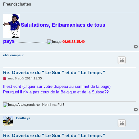
Freundschaften
Salutations, Eribamaniacs de tous
pays
...................................
06.08.33.15.40
ch'ti campeur
Re: Ouverture du " Le Soir " et du " Le Temps "
M
mer. 6 août 2014 21:35
e
s
Il est écrit (cliquer sur votre drapeau au sommet de la page)
s
Pourquoi il n'y a pas ceux de la Belgique et de la Suisse??
a
g
e
n
Artois,rends-toi! Nenni ma Foi !
o
n
l
Boulhaya
u
Re: Ouverture du " Le Soir " et du " Le Temps "