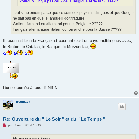
Pourquoi il n'y a pas ceux de la Belgique et de la Suisse??
l
u
Tout simplement parce que ce sont des pays multilingues et que Google
ne sait pas en quelle langue il doit traduire
Wallon, flamand ou allemand pour la Belgique ?????
Français, alémanique, italien ou romanche pour la Suisse ?????
Il reconnait bien le Français et pourtant c'est un pays multilingues avec,
le Breton, le Catalan, le Basque, le Morvandiau,
Bonne journée à tous, BINBIN.
Boulhaya
Re: Ouverture du " Le Soir " et du " Le Temps "
M
jeu. 7 août 2014 10:49
e
s
s
eribabinbin a écrit :