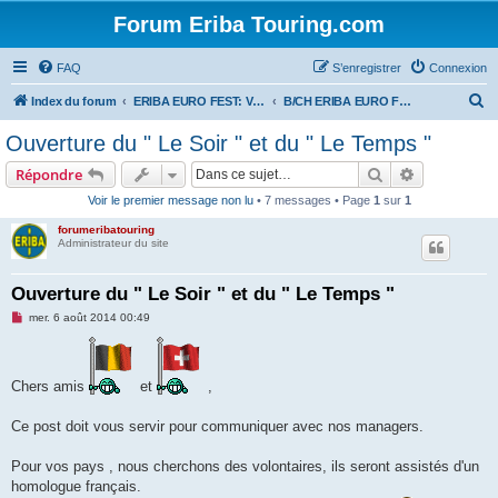
Forum Eriba Touring.com
FAQ
S’enregistrer
Connexion
R
Index du forum
ERIBA EURO FEST: VILLAGE GOLFE DU MORBIHAN 2015
B/CH ERIBA EURO FEST 2015
e
Ouverture du " Le Soir " et du " Le Temps "
c
Rechercher
Recherche 
Répondre
h
Voir le premier message non lu
• 7 messages • Page
1
sur
1
e
forumeribatouring
r
Administrateur du site
c
h
Ouverture du " Le Soir " et du " Le Temps "
e
M
mer. 6 août 2014 00:49
e
r
s
s
a
g
Chers amis
et
,
e
n
o
Ce post doit vous servir pour communiquer avec nos managers.
n
l
u
Pour vos pays , nous cherchons des volontaires, ils seront assistés d'un
homologue français.