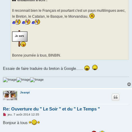
a
g
e
Il reconnait bien le Français et pourtant c'est un pays multilingues avec,
n
o
le Breton, le Catalan, le Basque, le Morvandiau,
n
l
u
Bonne journée à tous, BINBIN.
Essaie de faire traduire du breton à Google......
Jeanpi
Re: Ouverture du " Le Soir " et du " Le Temps "
M
jeu. 7 août 2014 12:35
e
s
Bonjour à tous
s
a
g