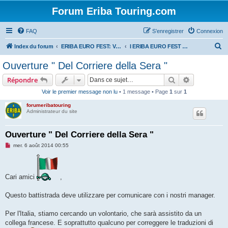
Forum Eriba Touring.com
FAQ
S’enregistrer
Connexion
R
Index du forum
ERIBA EURO FEST: VILLAGE GOLFE DU MORBIHAN 2015
I ERIBA EURO FEST 2015
e
Ouverture " Del Corriere della Sera "
c
Rechercher
Recherche 
Répondre
h
Voir le premier message non lu
• 1 message • Page
1
sur
1
e
forumeribatouring
r
Administrateur du site
c
h
Ouverture " Del Corriere della Sera "
e
M
mer. 6 août 2014 00:55
e
r
s
s
a
g
Cari amici
,
e
n
o
Questo battistrada deve utilizzare per comunicare con i nostri manager.
n
l
u
Per l'Italia, stiamo cercando un volontario, che sarà assistito da un
collega francese. E soprattutto qualcuno per correggere le traduzioni di